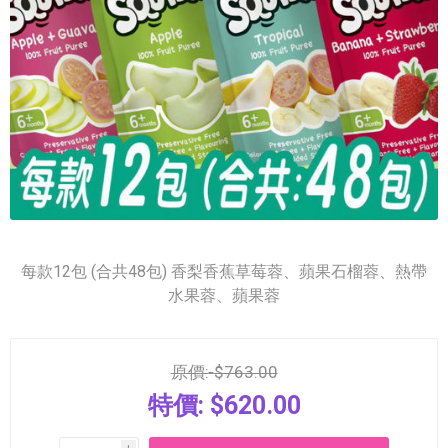
每款12包 (合共48包) 香梨香蕉草莓蓉、蘋果石榴蓉、熱帶
水果蓉、蘋果蓉
原價:
$763.00
特價:
$620.00