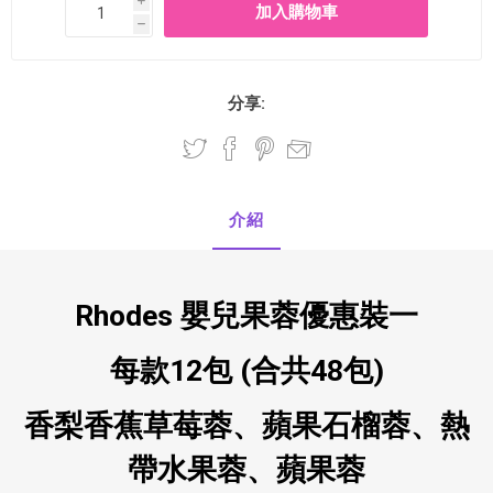
i
h
分享:
介紹
Rhodes 嬰兒果蓉優惠裝一
每款12包 (合共48包)
香梨香蕉草莓蓉、蘋果石榴蓉、熱
帶水果蓉、蘋果蓉