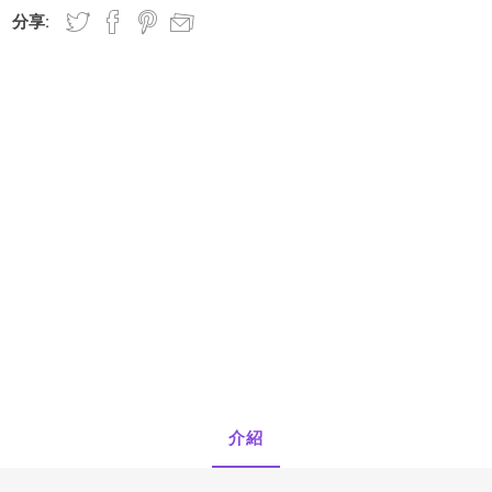
分享:
OTO
SmellGREEN®
Rhodes
正負零
介紹