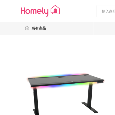
所有產品
Nestiee
Popcornholics