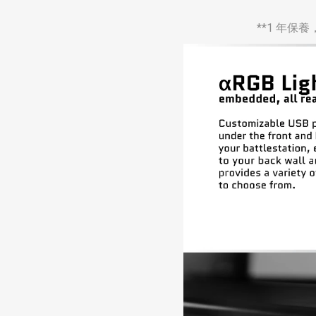
**1 年保養， 