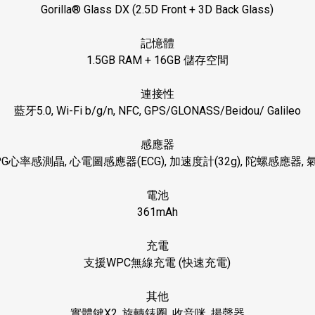
Gorilla® Glass DX (2.5D Front + 3D Back Glass)
記憶體
1.5GB RAM + 16GB
儲存空間
連接性
藍牙
5.0, Wi-Fi b/g/n, NFC, GPS/GLONASS/Beidou/ Galileo
感應器
PG
心率感測晶
,
心電圖感應器
(ECG),
加速度計
(32g),
陀螺感應器
,
電池
361mAh
充電
支援
WPC
無線充電
(
快速充電
)
其他
實體鍵
X2,
旋轉錶圈
,
收音咪
,
揚聲器