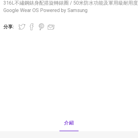
316L不繡鋼錶身配搭旋轉錶圈 / 50米防水功能及軍用級耐用度 
Google Wear OS Powered by Samsung
OTO
SmellGREEN®
分享:
Rhodes
正負零
介紹