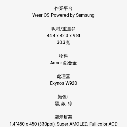
作業平台
Wear OS Powered by Samsung
呎吋
/
重量
@
44.4 x 43.3 x 9.8t
30.3
克
物料
Armor
鋁合金
處理器
Exynos W920
顏色
+
黑
,
銀
,
綠
顯示屏幕
1.4”450 x 450 (330ppi), Super AMOLED, Full color AOD