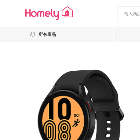
所有產品
Nestiee
Popcornholics