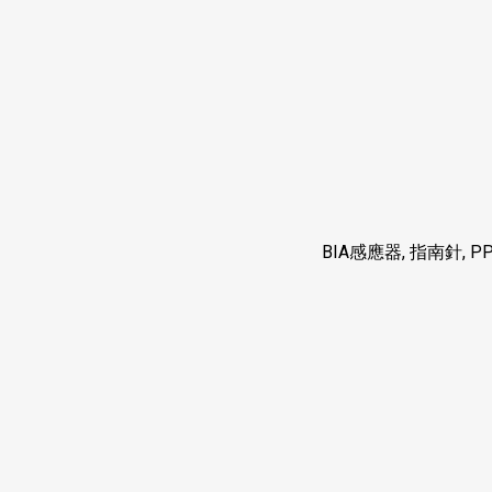
BIA
感應器
,
指南針
, P