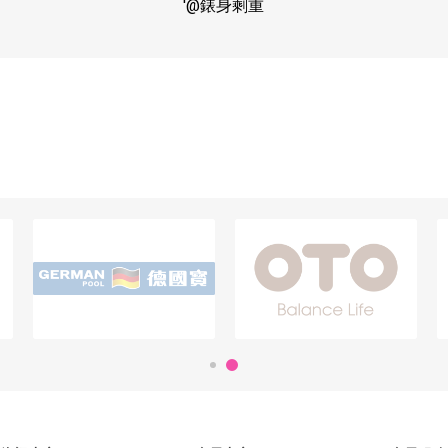
'@
錶身剩重