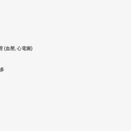
理
(
血壓
,
心電圖
)
多