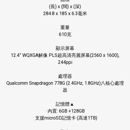
(
長
) x (
闊
) x (
深
)
284.8 x 185 x 6.3
毫米
重量
610
克
顯示屏幕
12.4” WQXGA
解像
PLS
超高清亮麗屏幕
(2560 x 1600),
244ppi
處理器
Qualcomm Snapdragon 778G (2.4GHz, 1.8GHz)
八核心處理
器
記憶體▲
·
內置
: 6GB +128GB
·
支援
microSD
記憶卡
(
高達
1TB)