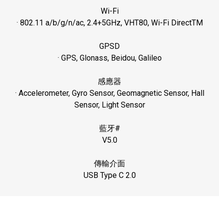
Wi-Fi
· 802.11 a/b/g/n/ac, 2.4+5GHz, VHT80, Wi-Fi DirectTM
GPSD
· GPS, Glonass, Beidou, Galileo
感應器
· Accelerometer, Gyro Sensor, Geomagnetic Sensor, Hall
Sensor, Light Sensor
藍牙
#
V5.0
傳輸介面
USB Type C 2.0