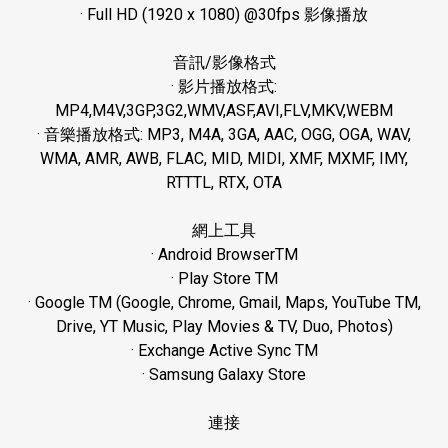
· Full HD (1920 x 1080) @30fps
影像播放
音訊
/
影像格式
·
影片播放格式
:
MP4,M4V,3GP,3G2,WMV,ASF,AVI,FLV,MKV,WEBM
·
音樂播放格式
: MP3, M4A, 3GA, AAC, OGG, OGA, WAV,
WMA, AMR, AWB, FLAC, MID, MIDI, XMF, MXMF, IMY,
RTTTL, RTX, OTA
網上工具
· Android BrowserTM
· Play Store TM
· Google TM (Google, Chrome, Gmail, Maps, YouTube TM,
Drive, YT Music, Play Movies & TV, Duo, Photos)
· Exchange Active Sync TM
· Samsung Galaxy Store
連接