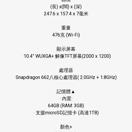
(
長
) x(
闊
) x (
深
)
247.6 x 157.4 x 7
毫米
重量
476
克
(Wi-Fi)
顯示屏幕
· 10.4” WUXGA+
解像
TFT
屏幕
(2000 x 1200)
處理器
Snapdragon 662
八核心處理器
( 2.0GHz + 1.8GHz)
記憶體▲
·
內置
:
64GB (RAM: 3GB)
·
支援
microSD
記憶卡
(
高達
1TB)
顏色
+