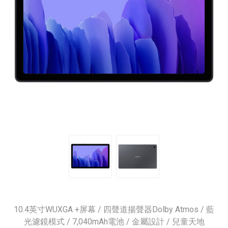
10.4英寸WUXGA +屏幕 / 四聲道揚聲器Dolby Atmos / 藍
光濾鏡模式 / 7,040mAh電池 / 金屬設計 / 兒童天地