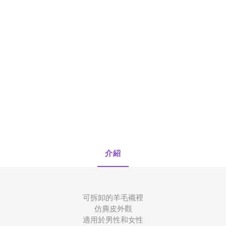
OTO
SmellGREEN®
Rhodes
正負零
介紹
可拆卸的羊毛襯裡
仿麂皮外觀
適用於男性和女性