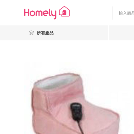
所有產品
Nestiee
Popcornholics