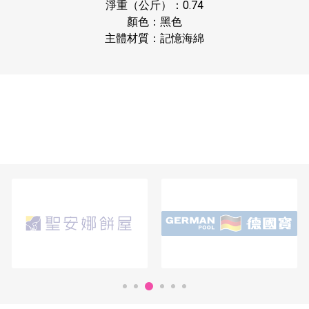
淨重（公斤）：0.74
顏色：黑色
主體材質：記憶海綿