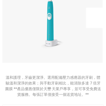
溫和護理，牙齒更潔淨。選用配備壓力感應器的牙刷，體
驗溫和潔淨的效果；與手動牙刷相比，能清除多達 7 倍牙
菌膜 **產品優惠僅限於天壐·天業戶專享，並可享受免費送
貨服務。每張訂單僅接受一個送貨地址。**