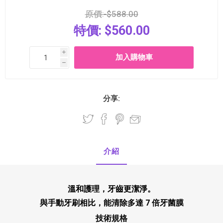
原價:
$588.00
特價:
$560.00
i
h
分享:
介紹
溫和護理，牙齒更潔淨。
與手動牙刷相比，能清除多達 7 倍牙菌膜
技術規格