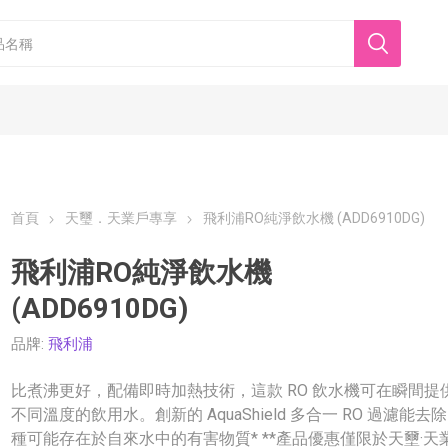
首頁
天璽．天業戶專享
飛利浦RO純淨飲水機 (ADD6910DG)
飛利浦RO純淨飲水機
(ADD6910DG)
香港美心
東海堂
品牌:
飛利浦
比煮沸更好，配備即時加熱技術，這款 RO 飲水機可在瞬間提
不同溫度的飲用水。創新的 AquaShield 多合一 RO 過濾能去除 
種可能存在於自來水中的有害物質* **產品優惠僅限於天壐·天