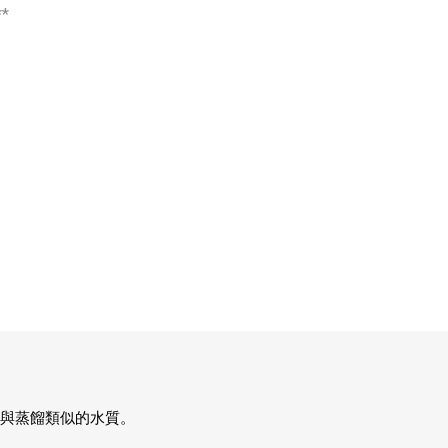
*
愛意達復康用品
Samsung
Twinbird
Duux
，提供與蒸餾類似的水質。