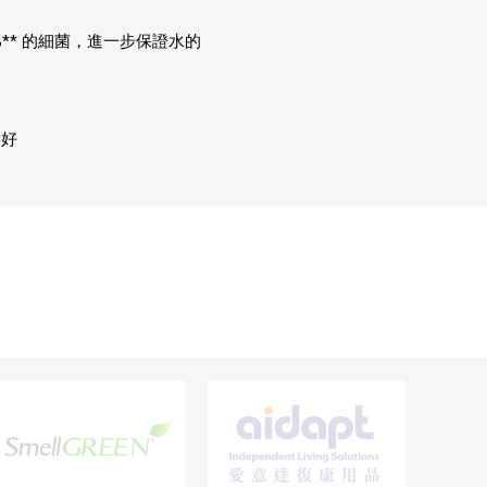
%** 的細菌，進一步保證水的
偏好