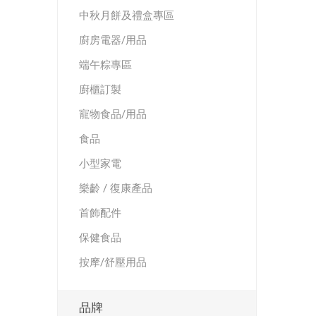
中秋月餅及禮盒專區
半島酒店
帝苑酒店
廚房電器/用品
端午粽專區
廚櫃訂製
寵物食品/用品
食品
LINKSYS
Nokia
小型家電
樂齡 / 復康產品
首飾配件
保健食品
按摩/舒壓用品
Skullcandy
ROYCE
品牌