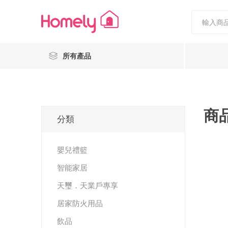
所有產品
商
分類
嬰兒禮籃
Nestiee
Popcornholics
智能家居
天璽．天業戶專享
居家防火用品
飲品