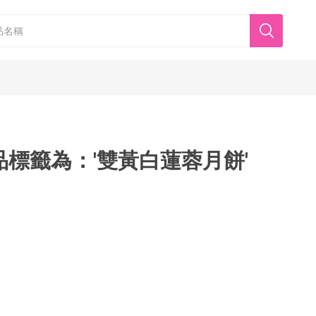
品標籤為：'雙黃白蓮蓉月餅'
香港美心
東海堂