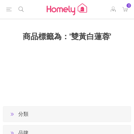
0
商品標籤為：'雙黃白蓮蓉'
分類
品牌