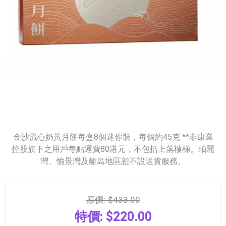
金沙流心奶黃月餅每盒8個迷你裝，每個約45克 **非康業
控股旗下之用戶每點運費80港元，不包括上落樓梯。珀麗
灣、愉景灣及離島地區恕不設送貨服務。
原價:
$433.00
特價:
$220.00