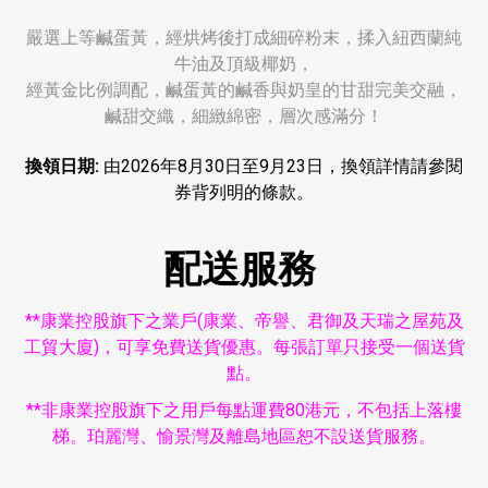
嚴選上等鹹蛋黃，經烘烤後打成細碎粉末，揉入紐西蘭純
牛油及頂級椰奶，
經黃金比例調配，鹹蛋黃的鹹香與奶皇的甘甜完美交融，
鹹甜交織，細緻綿密，層次感滿分！
換領日期:
由2026年8月30日至9月23日，換領詳情請參閱
券背列明的條款。
配送服務
**康業控股旗下之業戶(康業、帝譽、君御及天瑞之屋苑及
工貿大廈)，可享免費送貨優惠。每張訂單只接受一個送貨
點。
**非康業控股旗下之用戶每點運費80港元，不包括上落樓
梯。珀麗灣、愉景灣及離島地區恕不設送貨服務。