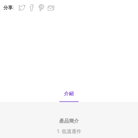
分享:
OTO
SmellGREEN®
Rhodes
正負零
介紹
產品簡介
1. 低溫運作