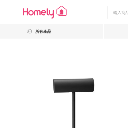
所有產品
Nestiee
Popcornholics