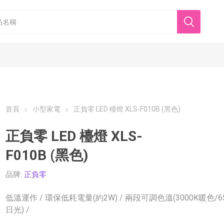
首頁
小型家電
正負零 LED 檯燈 XLS-F010B (黑色)
正負零 LED 檯燈 XLS-
F010B (黑色)
香港美心
東海堂
品牌:
正負零
低溫運作 / 環保低耗電量(約2W) / 兩段可調色溫(3000K暖色/65
日光) /