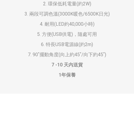
2. 環保低耗電量(約2W)
3. 兩段可調色溫(3000K暖色/6500K日光)
4. 耐用(LED約40,000小時)
5. 方便(USB供電)，隨處可用
6. 特長USB電源線(約2m)
7. 90˚擺動角度(向上約45˚/向下約45˚)
7 -10 天內送貨
1年保養