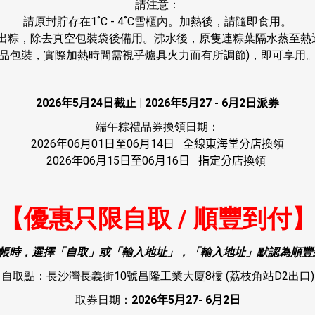
請注意：
請原封貯存在1˚C - 4˚C雪櫃內。加熱後，請隨即食用。
取出粽，除去真空包裝袋後備用。沸水後，原隻連粽葉隔水蒸至熱透
品包裝，實際加熱時間需視乎爐具火力而有所調節)，即可享用
2026
年
5
月
24
日
截止 |
2026
年
5
月
27 - 6
月
2
日
派券
端午粽禮品券換領日期：
2026
年
06
月
01
日至
06
月
14
日
全線東海堂分店換
領
2026
年
06
月
15
日至
06
月
16
日
指定分店換
領
【優惠只限自取 / 順豐到付
 結帳時，選擇「自取」或「輸入地址」，「
輸入
地址」默認為順豐
自取點：長沙灣長義街10號昌隆工業大廈8樓 (荔枝角站D2出口)
取券日期：
2026
年
5
月
27- 6
月
2
日