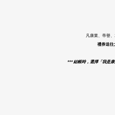
凡康業、帝譽、
禮券送往
*** 結帳時，選擇「我是