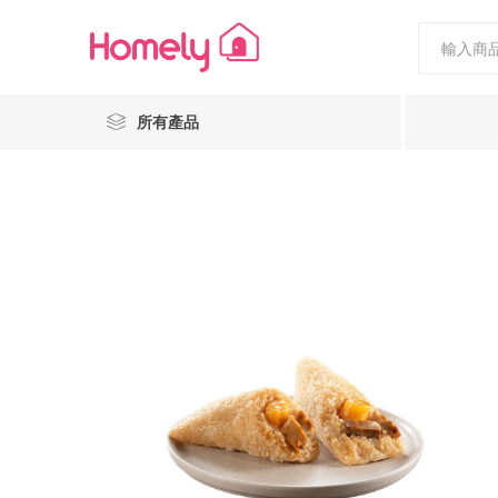
所有產品
Nestiee
Popcornholics