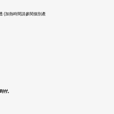
 (加熱時間請參閱個別產
。
】
到付。