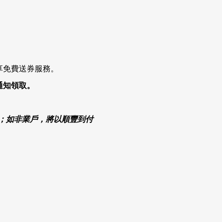
享免費送券服務。
通知領取。
」；如非業戶，將以
順豐到付