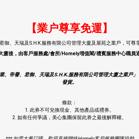
【業户尊享免運】
君御、天瑞及S.H.K.服務有限公司管理大廈及屋苑之業戶，可尊
大廈後，由客戶服務處
/
會所
/Homely
増值閣
/
禮賓服務中心職員
康業、帝譽、君御、天瑞及S.H.K.服務有限公司管理大廈之業戶
發貨
。
條款：
1. 此券不可兌換現金、其他產品或禮券。
2. 如有任何爭議，美心集團保留此券之最後解釋權。
***
如需大量訂購，歡迎直接聯絡
Homely
客戶服務團隊協
助