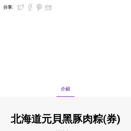
分享:
OTO
SmellGREEN®
Rhodes
正負零
介紹
北海道元貝黑豚肉粽(券)