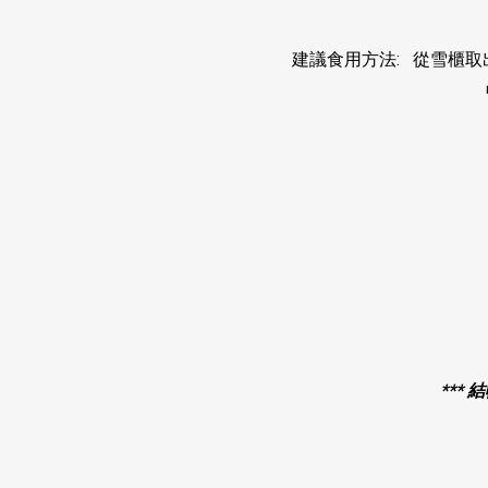
建議食用方法: 從雪櫃
***