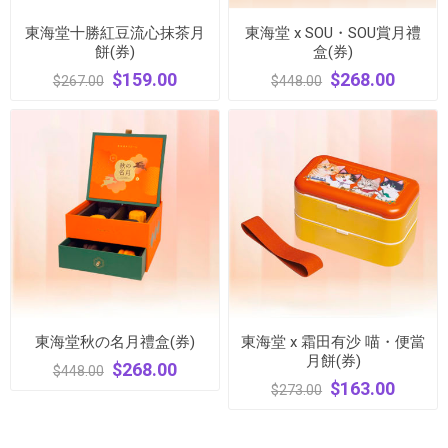
東海堂十勝紅豆流心抹茶月
東海堂 x SOU・SOU賞月禮
餅(券)
盒(券)
$159.00
$268.00
$267.00
$448.00
東海堂秋の名月禮盒(券)
東海堂 x 霜田有沙 喵・便當
月餅(券)
$268.00
$448.00
$163.00
$273.00