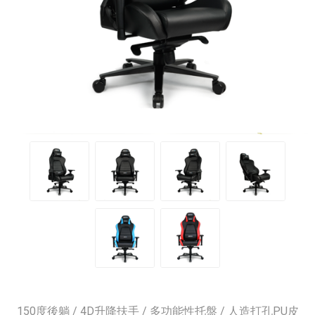
150度後躺 / 4D升降扶手 / 多功能性托盤 / 人造打孔PU皮