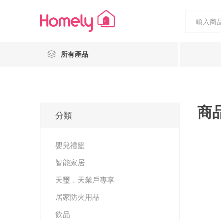
所有產品
商
分類
嬰兒禮籃
Nestiee
Popcornholics
智能家居
天璽．天業戶專享
居家防火用品
飲品