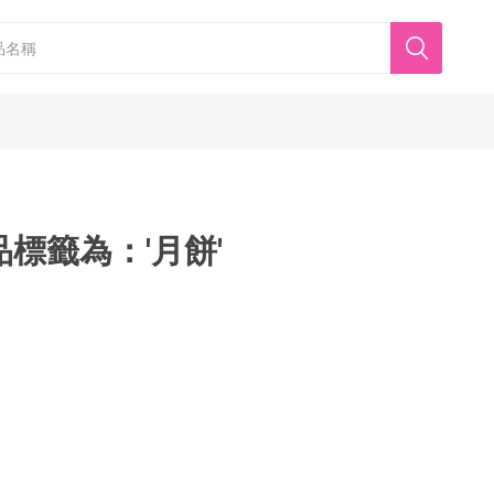
品標籤為：'月餅'
香港美心
東海堂