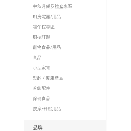
中秋月餅及禮盒專區
半島酒店
帝苑酒店
廚房電器/用品
端午粽專區
廚櫃訂製
寵物食品/用品
食品
LINKSYS
Nokia
小型家電
樂齡 / 復康產品
首飾配件
保健食品
按摩/舒壓用品
Skullcandy
ROYCE
品牌