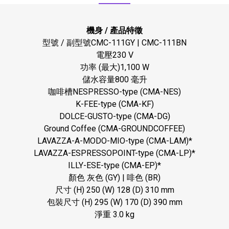
機身 / 產品特徵
型號 / 副型號CMC-111GY | CMC-111BN
電壓230 V
功率 (最大)1,100 W
儲水容量800 毫升
咖啡槽NESPRESSO-type (CMA-NES)
K-FEE-type (CMA-KF)
DOLCE-GUSTO-type (CMA-DG)
Ground Coffee (CMA-GROUNDCOFFEE)
LAVAZZA-A-MODO-MIO-type (CMA-LAM)*
LAVAZZA-ESPRESSOPOINT-type (CMA-LP)*
ILLY-ESE-type (CMA-EP)*
顏色 灰色 (GY) | 啡色 (BR)
尺寸 (H) 250 (W) 128 (D) 310 mm
包裝尺寸 (H) 295 (W) 170 (D) 390 mm
淨重 3.0 kg