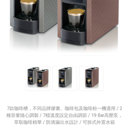
7款咖啡槽，不同品牌膠囊、咖啡包及咖啡粉一機適用 / 2
種容量隨心調製 / 7檔溫度設定自由調節 / 19 Bar高壓泵，
萃取咖啡精華 / 防滴漏出水設計 / 可拆式外置水箱