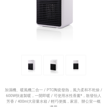
加濕機、暖風機二合一 / PTC陶瓷發熱，風力柔和不乾燥 /
600W快速製暖，一開即暖 / 可使用水性香薰*，散發怡人
芳香 / 400ml大容量水箱 / 輕巧便攜，家居、辦公室一概