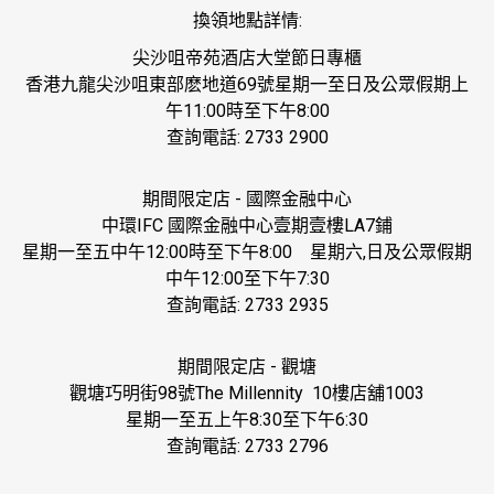
換領地點詳情
:
尖沙咀帝苑酒店大堂節日專櫃
香港九龍尖沙咀東部麽地道
69
號星期一至日及公眾假期
上
午
11:00
時至下午
8:00
查詢電話
: 2733 2900
期間限定店
-
國際金融中心
中環
IFC
國際金融中心壹期
壹樓
LA7
鋪
星期一至五
中午
12:00
時至下午
8:00
星期六
,
日及公眾假期
中午
12:00
至下午
7:30
查詢電話
: 2733 2935
期間限定店
-
觀塘
觀塘巧明街
98
號
The Millennity 10
樓
店舖
1003
星期一至五
上午
8:30
至下午
6:30
查詢電話
: 2733 2796