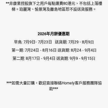
**
非康業控股旗下之用戶每點運費
80
港元，不包括上落樓
梯。珀麗灣、愉景灣及離島地區恕不設送貨服務。
2026
年月餅優惠期
早鳥
: 7
月9
日
- 7
月
23
日
送貨期
: 7
月
29 - 8
月
9日
第一期
: 7
月
24
日
- 8
月
16
日
送貨期
: 8
月
24 - 9
月
4日
第二期
: 8
月
17
日
- 9
月
4
日
送貨期
: 9
月
9 - 9
月
15日
***
如需大量訂購，歡迎直接聯絡
Homely
客戶服務團隊協
助
***