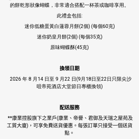
的餅乾形狀像蝴蝶，非常適合搭配一杯茶或咖啡享用。
此禮盒包括:
迷你低糖蛋黃白蓮蓉月餅(2個) (每個60克)
迷你奶皇月餅(2個) (每個35克)
原味蝴蝶酥(45克)
換領日期
2026 年 8 月14 日至 9 月22 日(9月18日至22日只限尖沙
咀帝苑酒店大堂節日專櫃換領)
配送服務
**
康業控股旗下之業戶
(
康業、帝譽、君御及天瑞之屋苑及
工貿大廈
)
，可享免費送貨優惠。每張訂單只接受一個送貨
點。