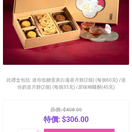
此禮盒包括: 迷你低糖蛋黃白蓮蓉月餅(2個) (每個60克) /迷
你奶皇月餅(2個) (每個35克) /原味蝴蝶酥(45克)
原價:
$408.00
特價:
$306.00