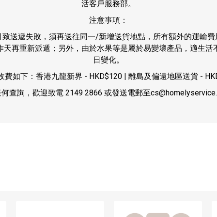
活客戶服務部。
注意事項：
引致送遞失敗，須再送往同一/新增送貨地點，所有額外的運輸費
作天再重新派遞；另外，由於水果等是屬於易變壞產品，適生活
日變化。
如下：香港九龍新界 - HKD$120 | 離島及偏遠地區送貨 - HKD$3
何查詢，歡迎致電 2149 2866 或發送電郵至
cs@homelyservice