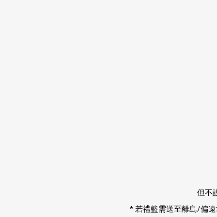
但不
* 若禮籃需送至離島/偏