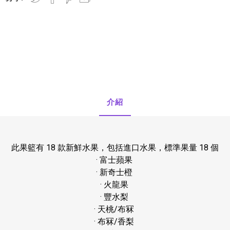
OTO
SmellGREEN®
介紹
Rhodes
正負零
此果籃有 18 款新鮮水果，包括進口水果，標準果量 18 個
· 富士蘋果
· 新奇士橙
· 火龍果
· 豐水梨
· 天桃/布冧
· 布冧/香梨