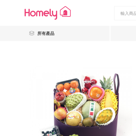
所有產品
Nestiee
Popcornholics