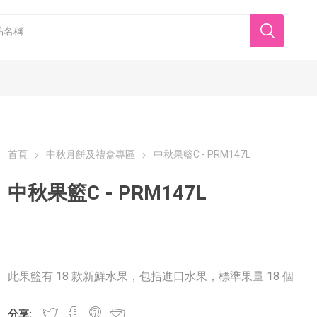
首頁
中秋月餅及禮盒專區
中秋果籃C - PRM147L
中秋果籃C - PRM147L
香港美心
東海堂
此果籃有 18 款新鮮水果，包括進口水果，標準果量 18 個
分享: