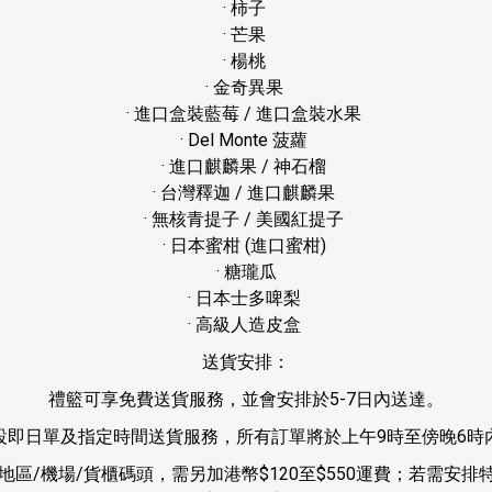
· 柿子
· 芒果
· 楊桃
· 金奇異果
· 進口盒裝藍莓 / 進口盒裝水果
· Del Monte 菠蘿
· 進口麒麟果 / 神石榴
· 台灣釋迦 / 進口麒麟果
· 無核青提子 / 美國紅提子
· 日本蜜柑 (進口蜜柑)
· 糖瓏瓜
· 日本士多啤梨
· 高級人造皮盒
送貨安排：
禮籃可享免費送貨服務，並會安排於5-7日內送達。
設即日單及指定時間送貨服務，所有訂單將於上午9時至傍晚6時
遠地區/機場/貨櫃碼頭，需另加港幣$120至$550運費；若需安