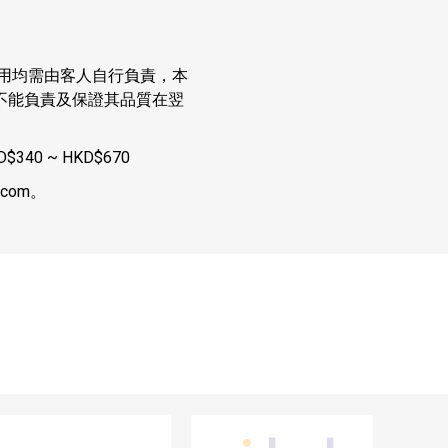
用均需由客人自行負責，本
不能負責及保證其品質在翌
40 ~ HKD$670
.com
。