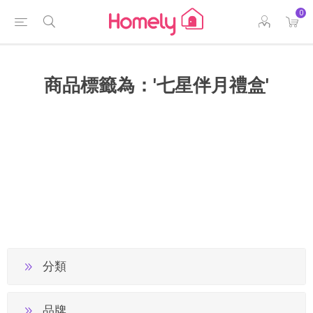
0
商品標籤為：'七星伴月禮盒'
分類
品牌